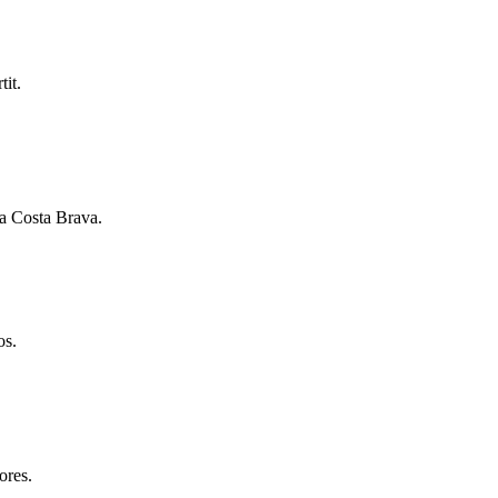
tit.
la Costa Brava.
os.
ores.