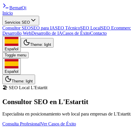
BernatQi
Inicio
Servicios SEO
Consultor SEO
SEO para IA
SEO Técnico
SEO Local
SEO Ecommerc
Desarrollo Web
Desarrollo de IA
Casos de Éxito
Contacto
Theme:
light
Español
Toggle menu
Español
Theme:
light
🏖️
SEO Local L'Estartit
Consultor SEO en
L'Estartit
Especialista en posicionamiento web local para empresas de L'Estartit.
Consulta Profesional
Ver Casos de Éxito