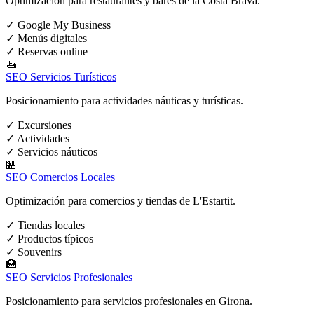
Optimización para restaurantes y bares de la Costa Brava.
✓
Google My Business
✓
Menús digitales
✓
Reservas online
🚤
SEO Servicios Turísticos
Posicionamiento para actividades náuticas y turísticas.
✓
Excursiones
✓
Actividades
✓
Servicios náuticos
🏪
SEO Comercios Locales
Optimización para comercios y tiendas de L'Estartit.
✓
Tiendas locales
✓
Productos típicos
✓
Souvenirs
🏥
SEO Servicios Profesionales
Posicionamiento para servicios profesionales en Girona.